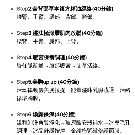
Step
2.全背部草本複方精油經絡(40分鐘)
腰腎、手臂、腿部、背部、頭部。
Step
3.瀊汰極深層肌肉放鬆(40分鐘)
腰腎、手臂、腿部、上背。
Step
4.暖宮保養調理(40分鐘)
臀任脈疏通
→
腹部暖宮
→
艾草活絡。
Step
5.美胸up up (40分鐘)
活氧律動儀美胸拉提
→
能量瀊缽乳腺疏通
→
活絡
循環胸膜。
Step
6.煥顏保濕(40分鐘)
溫和卸洗角質淨化
→
玻尿酸安瓶補水
→
冰導毛孔
調理
→
冰晶舒緩按摩
→
金縷梅緊緻修護面膜。