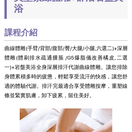
浴
課程
介紹
曲線體雕(手臂/背部/腹部/臀/大腿/小腿,六選二)+深層
體雕(體刷排水疏通腫脹 /G5爆脂儀改善橘皮,二選
一)+岩盤美浴全身深層排汗代謝曲線體雕。讓您排除
身體累積多時的疲憊，輕鬆享受流汗的快感，讓您舒
適的體驗代謝。排汗完最適合享受體雕按摩，重塑線
條並緊實肌膚，卸下疲累，留住美好。