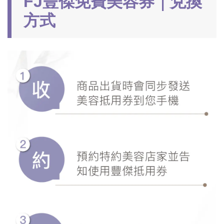
FJ豐傑免費美容券｜兌換
方式