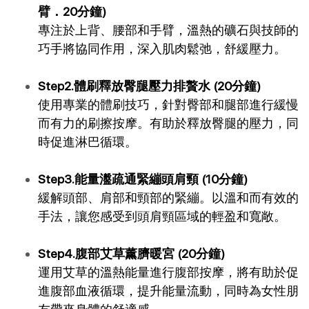
臂．20分鐘)
專注於上背、腰部和手臂，溫熱的礦石與技師的
巧手將協同作用，深入肌肉鬆弛，舒緩壓力。
Step
2.體刷釋放臀腿壓力排贅水 (20分鐘)
使用專業的體刷技巧，針對臀部和腿部進行緩慢
而有力的刷擦按摩。有助於釋放臀腿的壓力，同
時促進淋巴循環。
Step
3.能量瀊疏通緊繃頭肩頸 (10分鐘)
緩解頭部、肩部和頸部的緊繃。以溫和而有效的
手法，讓您感受到頭肩頸區域的輕盈和寬敞。
Step
4.腹部艾草薰臍暖宮 (20分鐘)
運用艾草的溫熱能量進行腹部按摩，將有助於促
進腹部血液循環，提升能量流動，同時為女性朋