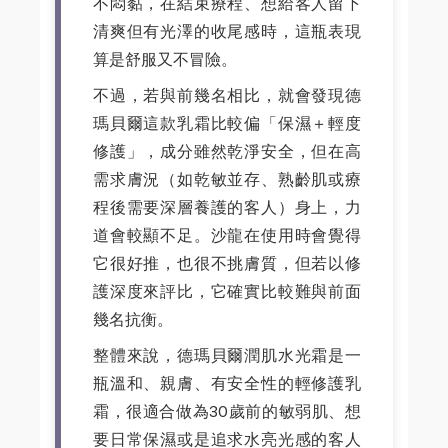
不悶黏，在結束療程、想給客人留下
清爽但有光澤的收尾感時，這瓶表現
算是舒服又不冒險。
不過，若與前幾名相比，就會發現德
瑪貝爾這款乳霜比較偏「保濕＋輕度
修護」，成分雖然乾淨安全，但在高
需求膚況（如乾敏並存、熟齡肌或療
程後需要深層養護的客人）身上，力
道會較顯不足。沙龍在使用時會覺得
它很好推，也很不挑膚質，但若以修
護深度來評比，它確實比較難與前面
幾名抗衡。
整體來說，德瑪貝爾潤肌水光霜是一
瓶溫和、親膚、有安全性的輕修護乳
霜，很適合做為30歲前的敏弱肌、想
要日常保濕或是追求水亮光感的客人