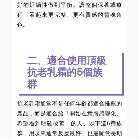
好的延續性做到平衡。讓整個保養或療
程，看起來更完整、更有質感的靈魂角
色。
二、適合使用頂級
抗老乳霜的5個族
群
抗老乳霜通常不是任何年齡都適合推薦的
產品，而是適合給「開始在意膚感變化、
希望看到明確改善」的人。以下這5種族
群，用起來通常反應最好，也最願意長期