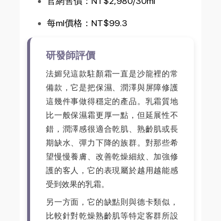
官網售價：NT$2,980/30ml
每ml價格：NT$99.3
研發師評價
法媚兒這款駐顏霜一直是沙龍裡的常
備款，它是把保濕、潤澤與屏障修護
這幾件事做得穩定的產品。乳霜質地
比一般保濕霜更厚一點，但延展性不
錯，潤澤感很適合乾肌、熟齡肌或長
期缺水、彈力下降的族群。對那些希
望慢慢養膚、改善乾燥細紋、加強修
護的客人，它的表現屬於越用越能感
受到效果的乳霜。
另一方面，它的缺點則與德卡類似，
比較針對乾燥熟齡肌等特定客群所設