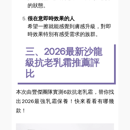
的狀態。
很在意即時效果的人
希望一擦就能感覺到膚感升級，對即
時效果特別有感受需求的族群。
三、2026最新沙龍
級抗老乳霜推薦評
比
本次由豐傑團隊實測6款抗老乳霜，替你找
出2026最強乳霜保養！快來看看有哪幾
款！