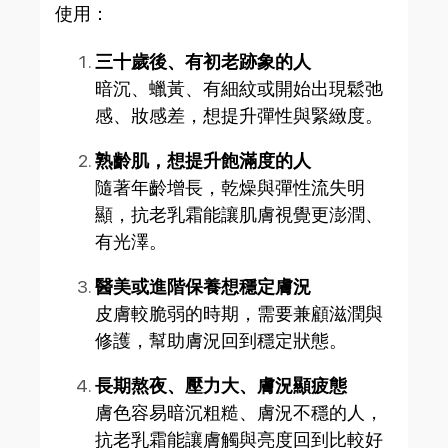
使用：
三十歲後、有初老跡象的人
暗沉、蠟黃、有細紋或開始出現鬆弛
感、妝感差，想提升彈性與緊緻度。
熟齡肌，想提升飽滿度的人
隨著年齡增長，乾燥與彈性流失明
顯，抗老乳霜能讓肌膚視覺更澎潤、
有光澤。
醫美或進階保養想穩定膚況
皮膚較脆弱的時期，需要兼顧滋潤與
修護，幫助膚況回到穩定狀態。
長期熬夜、壓力大、膚況顯疲態
膚色容易暗沉粗糙、膚況不穩的人，
抗老乳霜能讓膚觸與亮度回到比較好