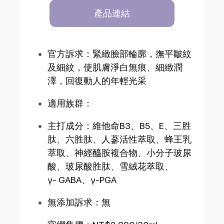
產品連結
官方訴求：緊緻臉部輪廓，撫平皺紋
及細紋，使肌膚淨白無痕、細緻潤
澤，回復動人的年輕光采
適用族群：
主打成分：維他命B3、B5、E、三胜
肽、六胜肽、人蔘活性萃取、蜂王乳
萃取、神經醯胺複合物、小分子玻尿
酸、玻尿酸胜肽、雪絨花萃取、
γ- GABA、γ-PGA 
無添加訴求：無