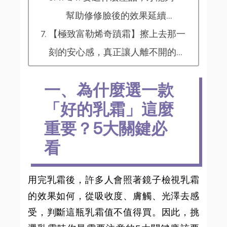
幫助修修臉後的效果延續更
【極致富勒烯奇蹟霜】擦上去那一
好更久？
刻的安心感，真正讓人離不開的保
養
一、為什麼選一款
「好的乳霜」這麼
重要？5大關鍵必
看
用完乳霜後，許多人會照著鏡子檢視乳霜
的效果如何，從吸收度、膚觸、光澤去感
受，判斷這瓶乳霜值不值得買。因此，挑