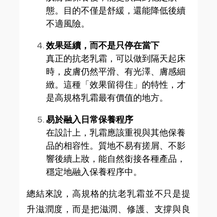
態。目的不僅是舒緩，還能降低後續
不適風險。
效果延續，而不是只停在當下
真正的抗老乳霜，可以做到隔天起床
時，皮膚仍然平滑、有光澤、膚感細
緻。這種「效果留得住」的特性，才
是高規格乳霜最有價值的地方。
易於融入日常保養程序
在設計上，乳霜應該重視與其他保養
品的相容性。質地不易有搓屑、不影
響後續上妝，能自然銜接各種產品，
穩定地融入保養程序中。
總結來說，高規格的抗老乳霜並不只是提
升滋潤度，而是把滋潤、修護、支撐與良