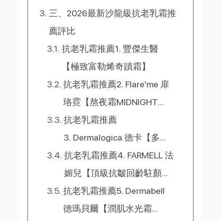
三、2026最新沙龍級抗老乳霜推
薦評比
抗老乳霜推薦1. 豐傑生醫
【極致富勒烯奇蹟霜】
抗老乳霜推薦2. Flare'me 扉
珞霓【熬夜霜MIDNIGHT
REVITALIZING CREAM】
抗老乳霜推薦
3. Dermalogica 德卡【多重
維他命超能乳霜
抗老乳霜推薦4. FARMELL 法
Multivitamin power recovery
媚兒【頂級抗皺回齡駐顏
抗老乳霜推薦5. Dermabell
cream】
霜】
德瑪貝爾【潤肌水光霜