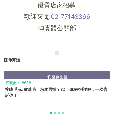
一 優質店家招募 一
歡迎來電
02-77143366
轉實體公關部
延伸閱讀
瀏覽數：6563
臉部撥筋是什麼？5大緊緻輪廓好處、費用比較，附居家
撥筋技巧