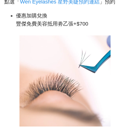
點選「
Wen Eyelashes 星野美睫預約連結
」預約
優惠加購兌換
豐傑免費美容抵用劵乙張+$700