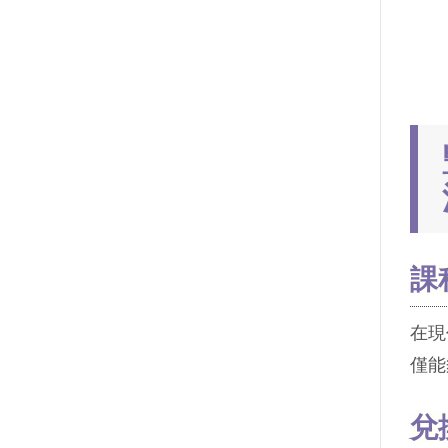
課
在現
僅能
兌