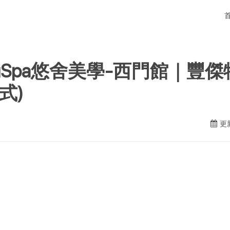
uSpa悠舍美學-西門館｜豐
式)
更新