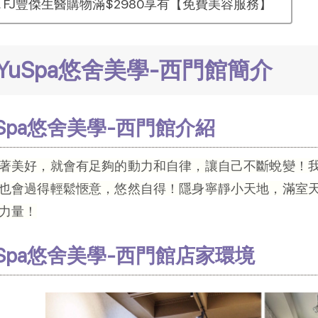
FJ豐傑生醫購物滿$2980享有【免費美容服務】
YuSpa悠舍美學-西門館簡介
uSpa悠舍美學-西門館介紹
著美好，就會有足夠的動力和自律，讓自己不斷蛻變！
也會過得輕鬆愜意，悠然自得！隱身寧靜小天地，滿室
力量！
uSpa悠舍美學-西門館店家環境