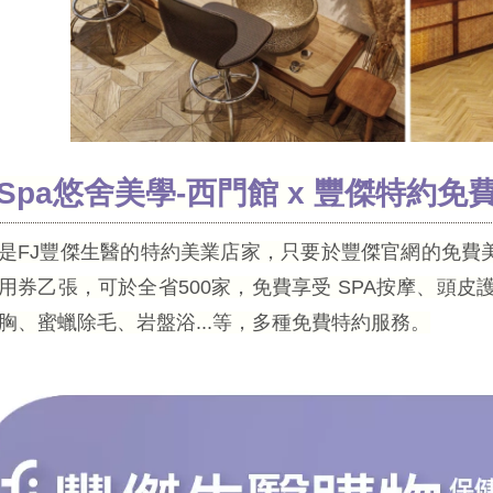
uSpa悠舍美學-西門館 x 豐傑特約免
是FJ豐傑生醫的特約美業店家，只要於豐傑官網的免費美
用券乙張，可於全省500家，免費享受 SPA按摩、頭
胸、蜜蠟除毛、岩盤浴...等，多種免費特約服務。