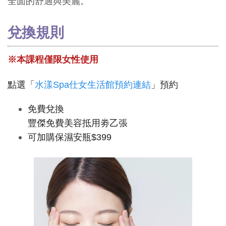
全面的舒適與美麗。
兌換規則
※本課程僅限女性使用
點選「
水漾Spa仕女生活館預約連結
」預約
免費兌換
豐傑免費美容抵用劵乙張
可加購保濕安瓶$399