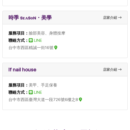
時季 sᴇᴀsᴏɴ・美學
店家介紹
服務項目：
臉部美容、身體按摩
聯絡方式：
LINE
台中市西區精誠一街16號
If nail house
店家介紹
服務項目：
美甲、手足保養
聯絡方式：
LINE
台中市西區臺灣大道一段726號6樓之8