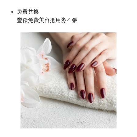
免費兌換
豐傑免費美容抵用劵乙張