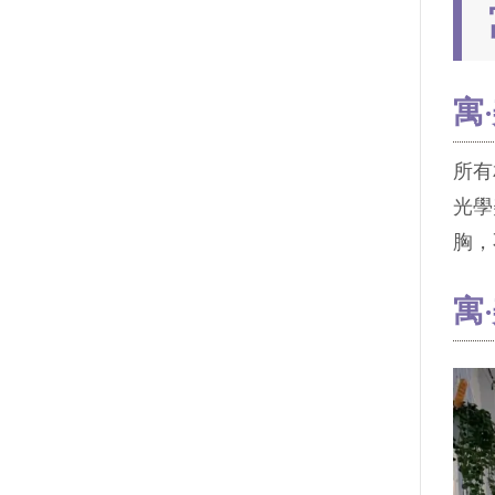
寓
所有
光學
胸，
寓