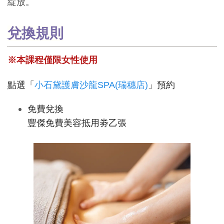
綻放。
兌換規則
※本課程僅限女性使用
點選「
小石黛護膚沙龍SPA(瑞穗店)
」預約
免費兌換
豐傑免費美容抵用劵乙張