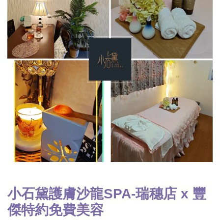
小石黛護膚沙龍SPA-瑞穗店 x 豐
傑特約免費美容