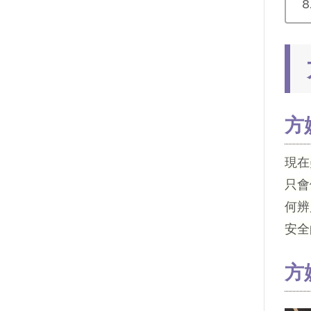
方
現在
只會
何辨
安全
方