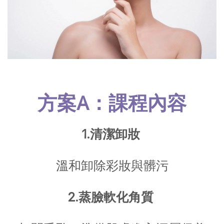
方案A：課程內容
1.清潔卸妝
溫和卸除彩妝與髒污
2.蒸臉軟化角質