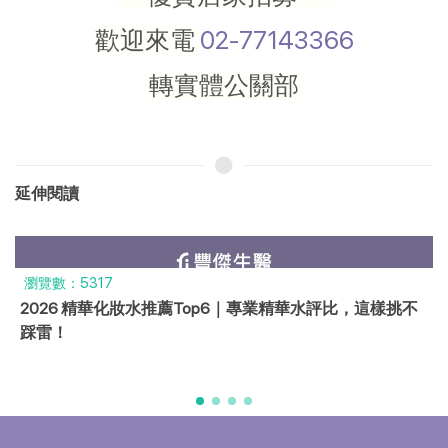
歡迎來電
02-77143366
轉實體公關部
延伸閱讀
瀏覽數：249
2026外泌體精華液推薦｜PTT、Dcard熱議6款評比，深層
修護必看