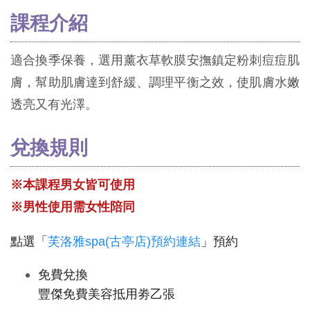
課程介紹
適合換季保養，選用薰衣草軟膜安撫鎮定粉刺痘痘肌
膚，幫助肌膚達到舒緩、調理平衡之效，使肌膚水嫩
透亮又有光澤。
兌換規則
※本課程男女皆可使用
※男性使用需女性陪同
點選「
芙洛雅spa(古亭店)預約連結
」預約
免費兌換
豐傑免費美容抵用劵乙張