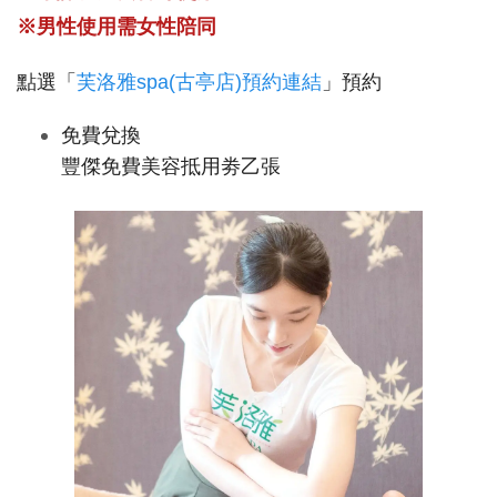
※男性使用需女性陪同
點選「
芙洛雅spa(古亭店)預約連結
」預約
免費兌換
豐傑免費美容抵用劵乙張