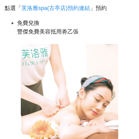
點選「
芙洛雅spa(古亭店)預約連結
」預約
免費兌換
豐傑免費美容抵用劵乙張