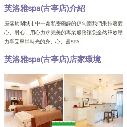
芙洛雅spa(古亭店)介紹
座落於鬧城市中一處私密幽靜的伊甸園我們秉持著愛
心、耐心、用心力求完美的專業服務讓您全然釋放壓
力享受寧靜時光的身、心、靈SPA。
芙洛雅spa(古亭店)
店家環境