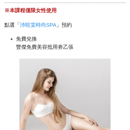
※本課程僅限女性使用
點選「
沛暄棠時尚SPA
」預約
免費兌換
豐傑免費美容抵用劵乙張