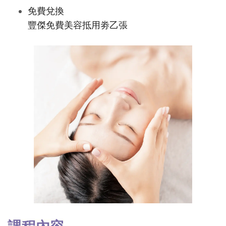
免費兌換
豐傑免費美容抵用劵乙張